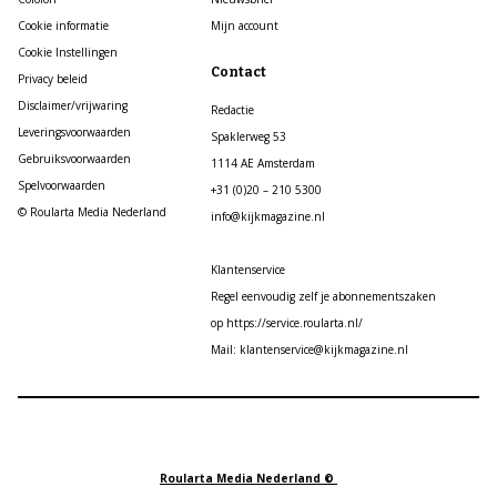
Cookie informatie
Mijn account
Cookie Instellingen
Contact
Privacy beleid
Disclaimer/vrijwaring
Redactie
Leveringsvoorwaarden
Spaklerweg 53
Gebruiksvoorwaarden
1114 AE Amsterdam
Spelvoorwaarden
+31 (0)20 – 210 5300
© Roularta Media Nederland
info@kijkmagazine.nl
Klantenservice
Regel eenvoudig zelf je abonnementszaken
op https://service.roularta.nl/
Mail: klantenservice@kijkmagazine.nl
Roularta Media Nederland ©