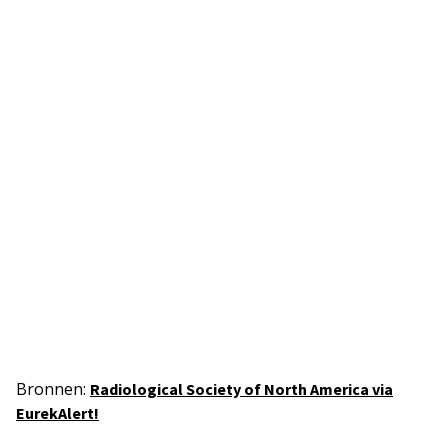
Bronnen:
Radiological Society of North America via
EurekAlert!