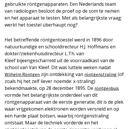
gebruikte röntgenapparaten. Een Nederlands team
van radiologen besloot de proef op de som te nemen
en het apparaat te testen. Met als belangrijkste vraag:
werkt het toestel überhaupt nog?
Het betreffende röntgentoestel werd in 1896 door
natuurkundige en schooldirecteur H.J. Hoffmans en
dokter/ziekenhuisdirecteur L.Th. van
Kleef bijeengescharreld uit de voorraadkast van de
school van Van Kleef. Dit was luttele weken nadat
zijn ontdekking van
(of
Wilhelm Röntgen
röntgenstraling
zoals hij het zelf liever noemde: x-straling)
bekendmaakte, op 28 december 1895. De
röntgenbuis
vormde het belangrijkste onderdeel van dit
röntgenapparaat van de eerste generatie; dit is de plek
waar vrijgekomen elektronen worden versneld en op
een harde plaat botsen, waarbij röntgenstraling
ontstaat. Maar de techniek vorderde en het