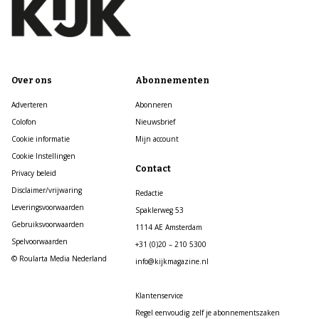
Over ons
Abonnementen
Adverteren
Abonneren
Colofon
Nieuwsbrief
Cookie informatie
Mijn account
Cookie Instellingen
Contact
Privacy beleid
Disclaimer/vrijwaring
Redactie
Leveringsvoorwaarden
Spaklerweg 53
Gebruiksvoorwaarden
1114 AE Amsterdam
Spelvoorwaarden
+31 (0)20 – 210 5300
© Roularta Media Nederland
info@kijkmagazine.nl
Klantenservice
Regel eenvoudig zelf je abonnementszaken