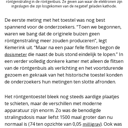
röntgenstraling in de röntgenbuis. Ze geven aan waar de elektronen zijn
ingeslagen die zijn losgekomen van de negatief geladen kathode.
De eerste meting met het toestel was nog best
spannend voor de onderzoekers. “Toen we begonnen,
waren we bang dat de originele buizen geen
röntgenstraling meer zouden produceren”, legt
Kemerink uit. “Maar na een paar felle flitsen begon de
die naast de buis stond eindelijk te lopen.” In
dosismeter
een verder volledig donkere kamer met alleen de flitsen
van de röntgenbuis als verlichting en het voortdurende
gezoem en gekraak van het historische toestel konden
de onderzoekers hun metingen ten slotte afronden.
Het röntgentoestel bleek nog steeds aardige plaatjes
te schieten, maar de verschillen met moderne
apparatuur zijn enorm. Zo was de benodigde
stralingsdosis maar liefst 1500 maal groter dan nu
normaal is (74 ten opzichte van 0,05
). Ook was
milligray