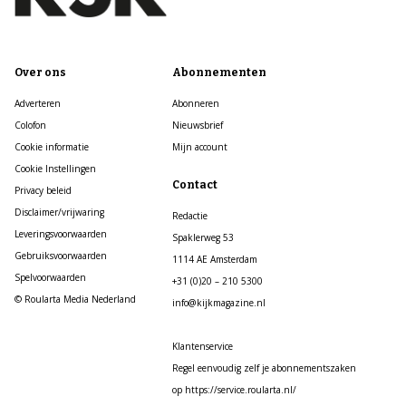
Over ons
Abonnementen
Adverteren
Abonneren
Colofon
Nieuwsbrief
Cookie informatie
Mijn account
Cookie Instellingen
Contact
Privacy beleid
Disclaimer/vrijwaring
Redactie
Leveringsvoorwaarden
Spaklerweg 53
Gebruiksvoorwaarden
1114 AE Amsterdam
Spelvoorwaarden
+31 (0)20 – 210 5300
© Roularta Media Nederland
info@kijkmagazine.nl
Klantenservice
Regel eenvoudig zelf je abonnementszaken
op https://service.roularta.nl/