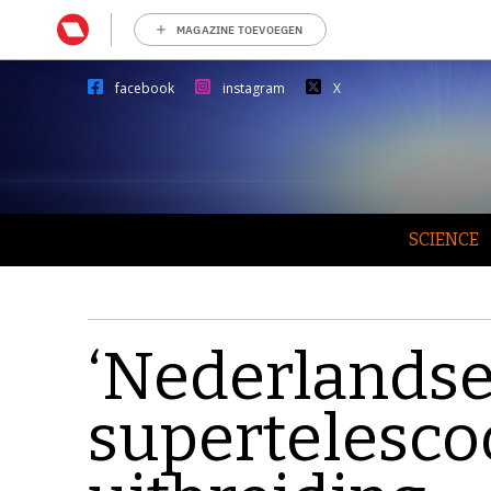
MAGAZINE TOEVOEGEN
facebook
instagram
X
SCIENCE
‘Nederlandse
supertelescoo