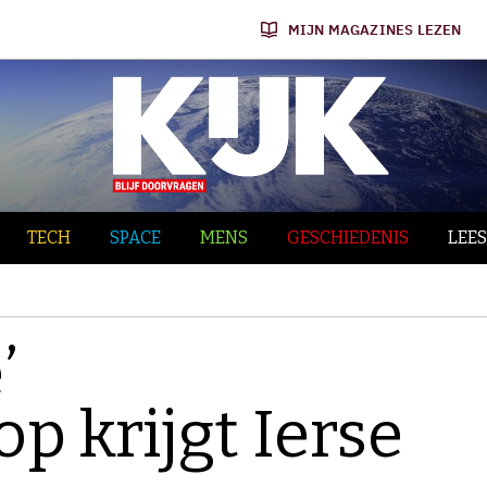
MIJN MAGAZINES LEZEN
TECH
SPACE
MENS
GESCHIEDENIS
LEES
’
p krijgt Ierse