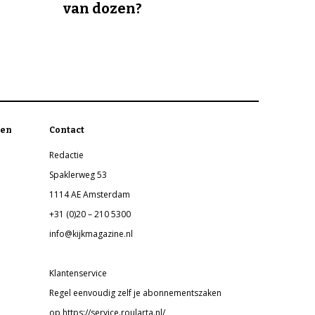
van dozen?
en
Contact
Redactie
Spaklerweg 53
1114 AE Amsterdam
+31 (0)20 – 210 5300
info@kijkmagazine.nl
Klantenservice
Regel eenvoudig zelf je abonnementszaken
op https://service.roularta.nl/