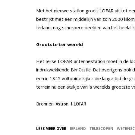
Met het nieuwe station groeit LOFAR uit tot e
bestrijkt met een middellijn van zo’n 2000 kilom
Ierland, nog scherpere beelden van het heelal
Grootste ter wereld
Het Ierse LOFAR-antennestation moet in de loo
indrukwekkende
. Dat overigens ook 
Birr Castle
een in 1845 voltooide kijker die lange tijd de 
terrein nu een stukje van ’s werelds grootste 
Bronnen:
,
Astron
I-LOFAR
LEES MEER OVER
IERLAND
TELESCOPEN
WETENSC