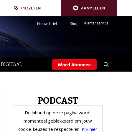
PUZZELEN
AANMELDEN
Klantenservice
Nieuwsbrief
Shop
 DIGITAAL
Word Abonnee
PODCAST
De inhoud op deze pagina wordt
momenteel geblokkeerd om jouw
cookie-keuzes te respecteren.
Klik hier