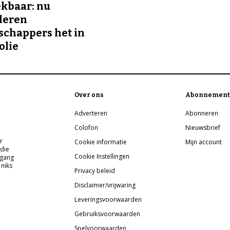
kbaar: nu
deren
chappers het in
olie
Over ons
Abonnement
Adverteren
Abonneren
Colofon
Nieuwsbrief
r
Cookie informatie
Mijn account
 die
Cookie Instellingen
pgang
 niks
Privacy beleid
Disclaimer/vrijwaring
Leveringsvoorwaarden
Gebruiksvoorwaarden
Spelvoorwaarden