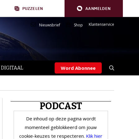
PUZZELEN
AANMELDEN
Klantenservice
Nieuwsbrief
Shop
 DIGITAAL
Word Abonnee
PODCAST
De inhoud op deze pagina wordt
momenteel geblokkeerd om jouw
cookie-keuzes te respecteren.
Klik hier