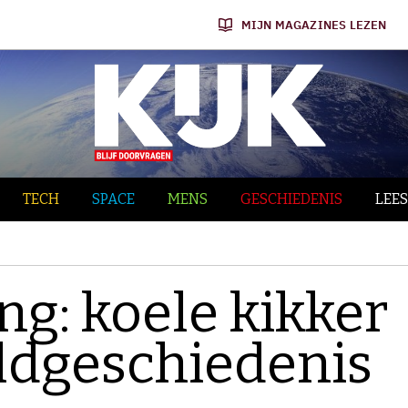
MIJN MAGAZINES LEZEN
TECH
SPACE
MENS
GESCHIEDENIS
LEES
ng: koele kikker
ldgeschiedenis