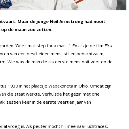
chtvaart. Maar de jonge Neil Armstrong had nooit
t op de maan zou zetten.
orden “One small step for a man…”. En als je de film
First
voren van een bescheiden mens; stil en bedachtzaam,
arm. Wie was de man die als eerste mens ooit voet op de
us 1930 in het plaatsje Wapakoneta in Ohio. Omdat zijn
van die staat werkte, verhuisde het gezin met drie
ak; zestien keer in de eerste veertien jaar van
il al vroeg in. Als peuter mocht hij mee naar luchtraces,