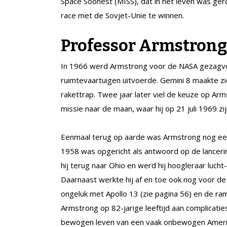
Space Soonest (MISS), dat in het leven was g
race met de Sovjet-Unie te winnen.
Professor Armstrong
In 1966 werd Armstrong voor de NASA gezagvoe
ruimtevaartuigen uitvoerde. Gemini 8 maakte zi
rakettrap. Twee jaar later viel de keuze op A
missie naar de maan, waar hij op 21 juli 1969 zij
Eenmaal terug op aarde was Armstrong nog een
1958 was opgericht als antwoord op de lancerin
hij terug naar Ohio en werd hij hoogleraar lucht
Daarnaast werkte hij af en toe ook nog voor de
ongeluk met Apollo 13 (zie pagina 56) en de ra
Armstrong op 82-jarige leeftijd aan complicat
bewogen leven van een vaak onbewogen Ameri