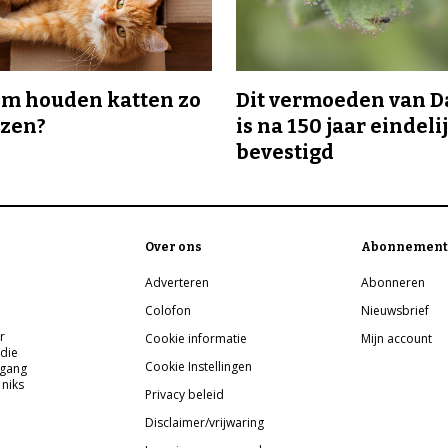
m houden katten zo
Dit vermoeden van 
ozen?
is na 150 jaar eindeli
bevestigd
Over ons
Abonnement
Adverteren
Abonneren
Colofon
Nieuwsbrief
r
Cookie informatie
Mijn account
 die
Cookie Instellingen
pgang
 niks
Privacy beleid
Disclaimer/vrijwaring