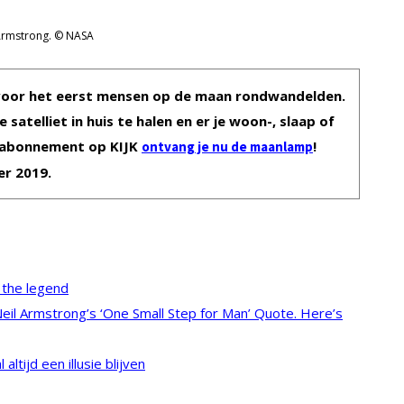
Armstrong. © NASA
 er voor het eerst mensen op de maan rondwandelden.
atelliet in huis te halen en er je woon-, slaap of
arabonnement op KIJK
!
ontvang je nu de maanlamp
er 2019.
 the legend
eil Armstrong’s ‘One Small Step for Man’ Quote. Here’s
ltijd een illusie blijven