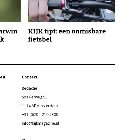
Darwin
KIJK tipt: een onmisbare
jk
fietsbel
en
Contact
Redactie
Spaklerweg 53
1114 AE Amsterdam
+31 (0)20 – 210 5300
info@kijkmagazine.nl