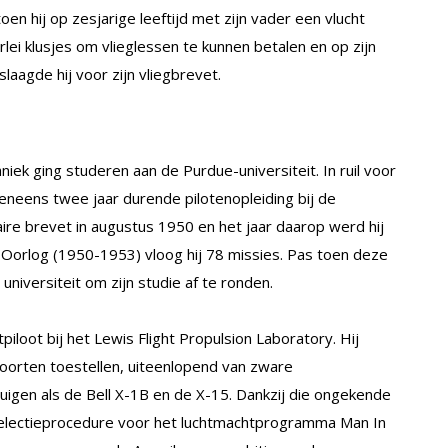
en hij op zesjarige leeftijd met zijn vader een vlucht
rlei klusjes om vlieglessen te kunnen betalen en op zijn
slaagde hij voor zijn vliegbrevet.
ek ging studeren aan de Purdue-universiteit. In ruil voor
eneens twee jaar durende pilotenopleiding bij de
taire brevet in augustus 1950 en het jaar daarop werd hij
Oorlog (1950-1953) vloog hij 78 missies. Pas toen deze
 universiteit om zijn studie af te ronden.
iloot bij het Lewis Flight Propulsion Laboratory. Hij
oorten toestellen, uiteenlopend van zware
gen als de Bell X-1B en de X-15. Dankzij die ongekende
 selectieprocedure voor het luchtmachtprogramma Man In