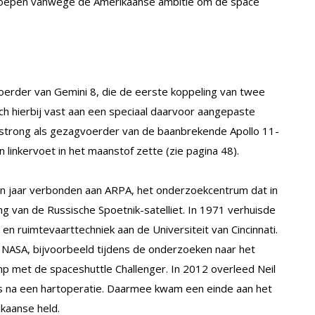
eroepen vanwege de Amerikaanse ambitie om de space
rder van Gemini 8, die de eerste koppeling van twee
ch hierbij vast aan een speciaal daarvoor aangepaste
rmstrong als gezagvoerder van de baanbrekende Apollo 11-
n linkervoet in het maanstof zette (zie pagina 48).
 jaar verbonden aan ARPA, het onderzoekcentrum dat in
g van de Russische Spoetnik-satelliet. In 1971 verhuisde
- en ruimtevaarttechniek aan de Universiteit van Cincinnati.
 NASA, bijvoorbeeld tijdens de onderzoeken naar het
mp met de spaceshuttle Challenger. In 2012 overleed Neil
ies na een hartoperatie. Daarmee kwam een einde aan het
kaanse held.