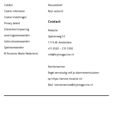
Colofon
Nieuwsbrief
Cookie informatie
Mijn account
Cookie Instellingen
Contact
Privacy beleid
Disclaimer/vrijwaring
Redactie
Leveringsvoorwaarden
Spaklerweg 53
Gebruiksvoorwaarden
1114 AE Amsterdam
Spelvoorwaarden
+31 (0)20 – 210 5300
© Roularta Media Nederland
info@kijkmagazine.nl
Klantenservice
Regel eenvoudig zelf je abonnementszaken
op https://service.roularta.nl/
Mail: klantenservice@kijkmagazine.nl