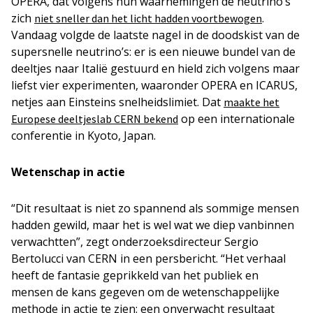
OPERA, dat volgens hún waarnemingen de neutrino’s
zich
.
niet sneller dan het licht hadden voortbewogen
Vandaag volgde de laatste nagel in de doodskist van de
supersnelle neutrino’s: er is een nieuwe bundel van de
deeltjes naar Italië gestuurd en hield zich volgens maar
liefst vier experimenten, waaronder OPERA en ICARUS,
netjes aan Einsteins snelheidslimiet. Dat
maakte het
op een internationale
Europese deeltjeslab CERN bekend
conferentie in Kyoto, Japan.
Wetenschap in actie
“Dit resultaat is niet zo spannend als sommige mensen
hadden gewild, maar het is wel wat we diep vanbinnen
verwachtten”, zegt onderzoeksdirecteur Sergio
Bertolucci van CERN in een persbericht. “Het verhaal
heeft de fantasie geprikkeld van het publiek en
mensen de kans gegeven om de wetenschappelijke
methode in actie te zien: een onverwacht resultaat