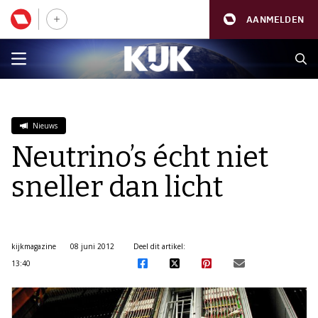
AANMELDEN
Nieuws
Neutrino’s écht niet
sneller dan licht
kijkmagazine
08 juni 2012
Deel dit artikel:
13:40