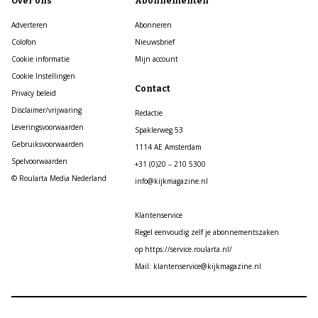
Over ons
Abonnementen
Adverteren
Abonneren
Colofon
Nieuwsbrief
Cookie informatie
Mijn account
Cookie Instellingen
Contact
Privacy beleid
Disclaimer/vrijwaring
Redactie
Leveringsvoorwaarden
Spaklerweg 53
Gebruiksvoorwaarden
1114 AE Amsterdam
Spelvoorwaarden
+31 (0)20 – 210 5300
© Roularta Media Nederland
info@kijkmagazine.nl
Klantenservice
Regel eenvoudig zelf je abonnementszaken
op https://service.roularta.nl/
Mail: klantenservice@kijkmagazine.nl