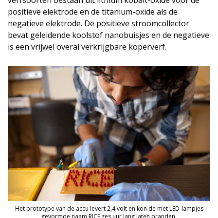
verfsoorten bestaan uit lithium kobalt-oxide voor de
positieve elektrode en de titanium-oxide als de
negatieve elektrode. De positieve stroomcollector
bevat geleidende koolstof nanobuisjes en de negatieve
is een vrijwel overal verkrijgbare koperverf.
Het prototype van de accu levert 2,4 volt en kon de met LED-lampjes
gevormde naam RICE zes uur lang laten branden.