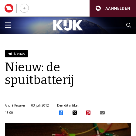
AANMELDEN
Nieuws
Nieuw: de
spuitbatterij
André Kesseler
03 juli 2012
Deel dit artikel:
16:00