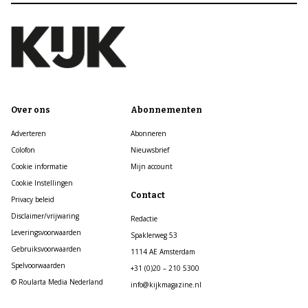
Over ons
Abonnementen
Adverteren
Abonneren
Colofon
Nieuwsbrief
Cookie informatie
Mijn account
Cookie Instellingen
Contact
Privacy beleid
Disclaimer/vrijwaring
Redactie
Leveringsvoorwaarden
Spaklerweg 53
Gebruiksvoorwaarden
1114 AE Amsterdam
Spelvoorwaarden
+31 (0)20 – 210 5300
© Roularta Media Nederland
info@kijkmagazine.nl