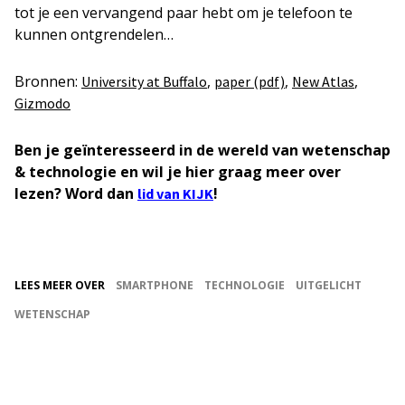
tot je een vervangend paar hebt om je telefoon te
kunnen ontgrendelen…
Bronnen:
,
,
,
University at Buffalo
paper (pdf)
New Atlas
Gizmodo
Ben je geïnteresseerd in de wereld van wetenschap
& technologie en wil je hier graag meer over
lezen? Word dan
!
lid van KIJK
LEES MEER OVER
SMARTPHONE
TECHNOLOGIE
UITGELICHT
WETENSCHAP