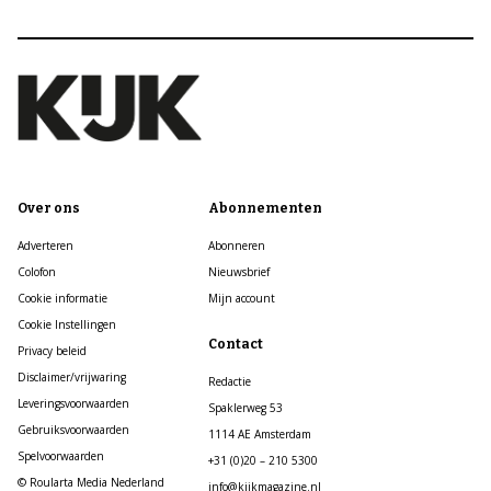
Over ons
Abonnementen
Adverteren
Abonneren
Colofon
Nieuwsbrief
Cookie informatie
Mijn account
Cookie Instellingen
Contact
Privacy beleid
Disclaimer/vrijwaring
Redactie
Leveringsvoorwaarden
Spaklerweg 53
Gebruiksvoorwaarden
1114 AE Amsterdam
Spelvoorwaarden
+31 (0)20 – 210 5300
© Roularta Media Nederland
info@kijkmagazine.nl