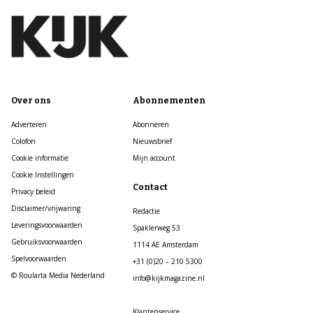
Over ons
Abonnementen
Adverteren
Abonneren
Colofon
Nieuwsbrief
Cookie informatie
Mijn account
Cookie Instellingen
Contact
Privacy beleid
Disclaimer/vrijwaring
Redactie
Leveringsvoorwaarden
Spaklerweg 53
Gebruiksvoorwaarden
1114 AE Amsterdam
Spelvoorwaarden
+31 (0)20 – 210 5300
© Roularta Media Nederland
info@kijkmagazine.nl
Klantenservice