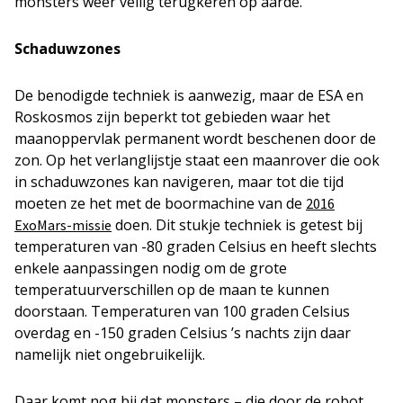
monsters weer veilig terugkeren op aarde.
Schaduwzones
De benodigde techniek is aanwezig, maar de ESA en
Roskosmos zijn beperkt tot gebieden waar het
maanoppervlak permanent wordt beschenen door de
zon. Op het verlanglijstje staat een maanrover die ook
in schaduwzones kan navigeren, maar tot die tijd
moeten ze het met de boormachine van de
2016
doen. Dit stukje techniek is getest bij
ExoMars-missie
temperaturen van -80 graden Celsius en heeft slechts
enkele aanpassingen nodig om de grote
temperatuurverschillen op de maan te kunnen
doorstaan. Temperaturen van 100 graden Celsius
overdag en -150 graden Celsius ’s nachts zijn daar
namelijk niet ongebruikelijk.
Daar komt nog bij dat monsters – die door de robot