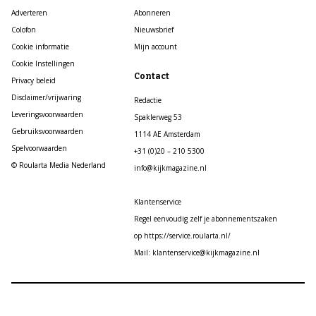
Adverteren
Abonneren
Colofon
Nieuwsbrief
Cookie informatie
Mijn account
Cookie Instellingen
Contact
Privacy beleid
Disclaimer/vrijwaring
Redactie
Leveringsvoorwaarden
Spaklerweg 53
Gebruiksvoorwaarden
1114 AE Amsterdam
Spelvoorwaarden
+31 (0)20 – 210 5300
© Roularta Media Nederland
info@kijkmagazine.nl
Klantenservice
Regel eenvoudig zelf je abonnementszaken
op https://service.roularta.nl/
Mail: klantenservice@kijkmagazine.nl