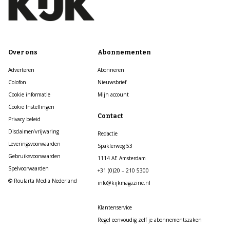
Over ons
Abonnementen
Adverteren
Abonneren
Colofon
Nieuwsbrief
Cookie informatie
Mijn account
Cookie Instellingen
Contact
Privacy beleid
Disclaimer/vrijwaring
Redactie
Leveringsvoorwaarden
Spaklerweg 53
Gebruiksvoorwaarden
1114 AE Amsterdam
Spelvoorwaarden
+31 (0)20 – 210 5300
© Roularta Media Nederland
info@kijkmagazine.nl
Klantenservice
Regel eenvoudig zelf je abonnementszaken