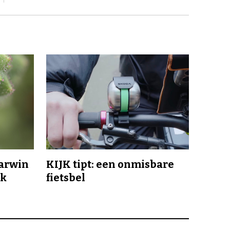
Darwin
KIJK tipt: een onmisbare
jk
fietsbel