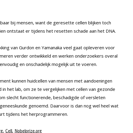
aar bij mensen, want de geresette cellen blijken toch
en ontstaat er tijdens het resetten schade aan het DNA.
ekking van Gurdon en Yamanaka veel gaat opleveren voor
mmeren verder ontwikkeld en werken onderzoekers overal
voudig en onschadelijk mogelijk uit te voeren.
 moment kunnen huidcellen van mensen met aandoeningen
n het lab, om ze te vergelijken met cellen van gezonde
 om slecht functionerende, beschadigde of versleten
 geneeskunde genoemd. Daarvoor is dan nog wel heel wat
eurt tijdens het herprogrammeren.
,
,
rg
Cell
Nobelprize.org