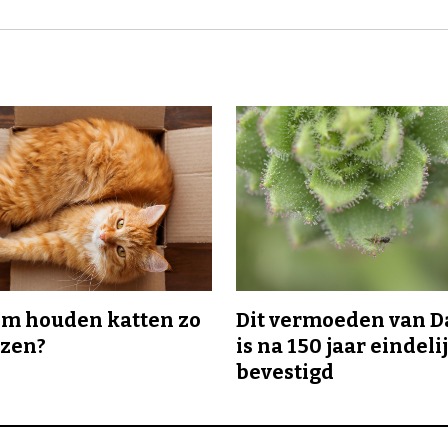
m houden katten zo
Dit vermoeden van 
ozen?
is na 150 jaar eindeli
bevestigd