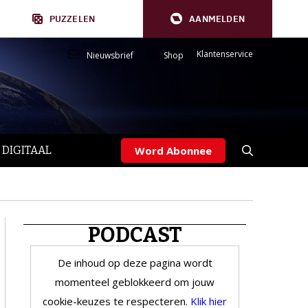
PUZZELEN
AANMELDEN
Klantenservice
Nieuwsbrief
Shop
 DIGITAAL
Word Abonnee
PODCAST
De inhoud op deze pagina wordt
momenteel geblokkeerd om jouw
cookie-keuzes te respecteren.
Klik hier