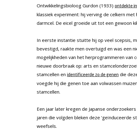
Ontwikkelingsbioloog Gurdon (1933)
ontdekte in 
klassiek experiment: hij verving de celkern me
darmcel. De eicel groeide uit tot een gewoon kik
In eerste instantie stuitte hij op veel scepsis,
bevestigd, raakte men overtuigd en was een n
mogelijkheden van het herprogrammeren van cell
nieuwe doorbraak op: arts en stamcelonderzo
stamcellen en
die deze
identificeerde zo de genen
voegde hij die genen toe aan volwassen muizen
stamcellen.
Een jaar later kregen de Japanse onderzoekers 
jaren die volgden bleken deze ‘geïnduceerde sta
weefsels.