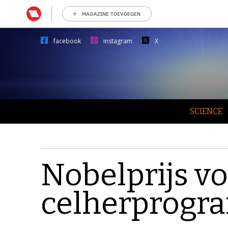
MAGAZINE TOEVOEGEN
facebook
instagram
X
SCIENCE
Nobelprijs v
celherprogr