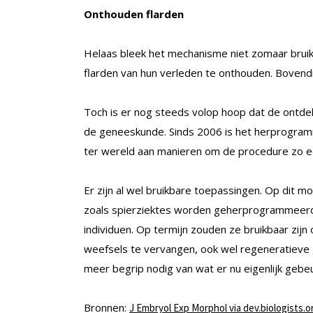
Onthouden flarden
Helaas bleek het mechanisme niet zomaar bruikb
flarden van hun verleden te onthouden. Bovendi
Toch is er nog steeds volop hoop dat de ontd
de geneeskunde. Sinds 2006 is het herprogra
ter wereld aan manieren om de procedure zo een
Er zijn al wel bruikbare toepassingen. Op dit
zoals spierziektes worden geherprogrammeerd i
individuen. Op termijn zouden ze bruikbaar zijn
weefsels te vervangen, ook wel regeneratieve
meer begrip nodig van wat er nu eigenlijk geb
Bronnen:
J Embryol Exp Morphol via dev.biologists.o