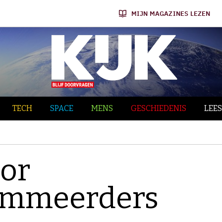
MIJN MAGAZINES LEZEN
TECH
SPACE
MENS
GESCHIEDENIS
LEES
oor
ammeerders