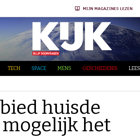
MIJN MAGAZINES LEZEN
TECH
SPACE
MENS
GESCHIEDENIS
LEES
bied huisde
 mogelijk het