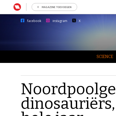
MAGAZINE TOEVOEGEN
facebook
instagram
X
SCIENCE
Noordpoolge
dinosauriërs,