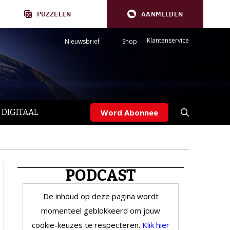
PUZZELEN
AANMELDEN
Klantenservice
Nieuwsbrief
Shop
 DIGITAAL
Word Abonnee
PODCAST
De inhoud op deze pagina wordt
momenteel geblokkeerd om jouw
cookie-keuzes te respecteren.
Klik hier