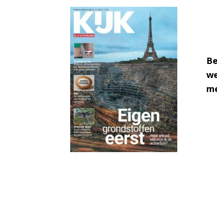
Be
we
me