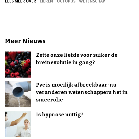
LEES MEER OVER
EIEREN
OCTOPUS
WETENSCHAP
Meer Nieuws
Zette onze liefde voor suiker de
breinevolutie in gang?
Pvc is moeilijk afbreekbaar: nu
veranderen wetenschappers het in
smeerolie
Is hypnose nuttig?