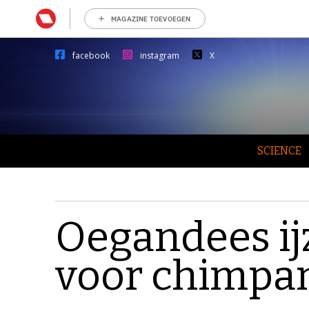
MAGAZINE TOEVOEGEN
facebook
instagram
X
SCIENCE
Oegandees ij
voor chimpa