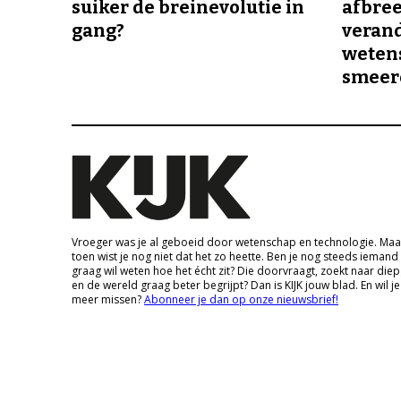
suiker de breinevolutie in
afbree
gang?
veran
wetens
smeer
Vroeger was je al geboeid door wetenschap en technologie. Maa
toen wist je nog niet dat het zo heette. Ben je nog steeds iemand
graag wil weten hoe het écht zit? Die doorvraagt, zoekt naar die
en de wereld graag beter begrijpt? Dan is KIJK jouw blad. En wil je
meer missen?
Abonneer je dan op onze nieuwsbrief!