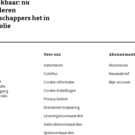
kbaar: nu
deren
chappers het in
olie
Over ons
Abonnement
Adverteren
Abonneren
Colofon
Nieuwsbrief
r
Cookie informatie
Mijn account
 die
Cookie Instellingen
pgang
 niks
Privacy beleid
Disclaimer/vrijwaring
Leveringsvoorwaarden
Gebruiksvoorwaarden
Spelvoorwaarden