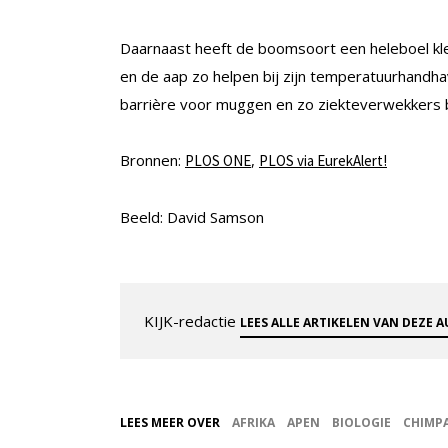
Daarnaast heeft de boomsoort een heleboel klein
en de aap zo helpen bij zijn temperatuurhandh
barrière voor muggen en zo ziekteverwekkers 
Bronnen:
,
PLOS ONE
PLOS via EurekAlert!
Beeld: David Samson
KIJK-redactie
LEES ALLE ARTIKELEN VAN DEZE 
LEES MEER OVER
AFRIKA
APEN
BIOLOGIE
CHIMP