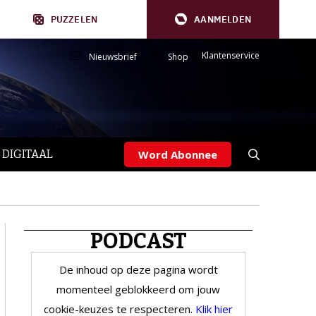
PUZZELEN
AANMELDEN
Klantenservice
Nieuwsbrief
Shop
 DIGITAAL
Word Abonnee
PODCAST
De inhoud op deze pagina wordt
momenteel geblokkeerd om jouw
cookie-keuzes te respecteren.
Klik hier