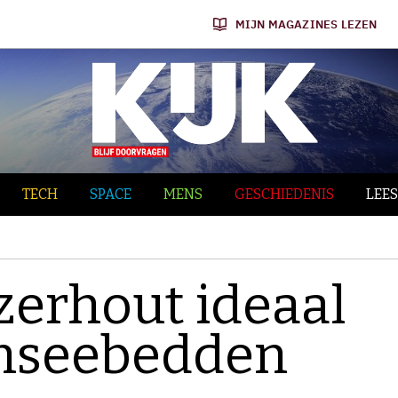
MIJN MAGAZINES LEZEN
TECH
SPACE
MENS
GESCHIEDENIS
LEES
zerhout ideaal
nseebedden