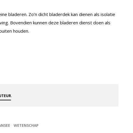
e bladeren. Zo’n dicht bladerdek kan dienen als isolatie
aving. Bovendien kunnen deze bladeren dienst doen als
buiten houden.
.
AUTEUR
ANSEE
WETENSCHAP