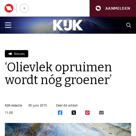
AANMELDEN
Nieuws
‘Olievlek opruimen
wordt nóg groener’
KIJK-redactie
30 juni 2015
Deel dit artikel:
11:00