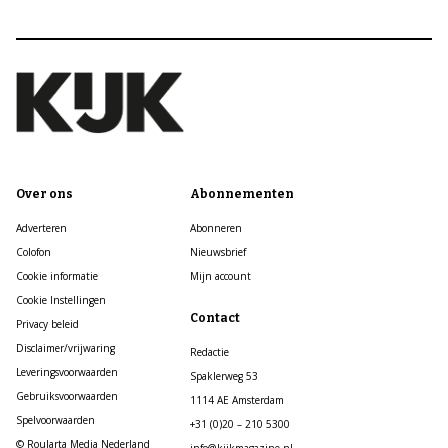
Over ons
Abonnementen
Adverteren
Abonneren
Colofon
Nieuwsbrief
Cookie informatie
Mijn account
Cookie Instellingen
Contact
Privacy beleid
Disclaimer/vrijwaring
Redactie
Leveringsvoorwaarden
Spaklerweg 53
Gebruiksvoorwaarden
1114 AE Amsterdam
Spelvoorwaarden
+31 (0)20 – 210 5300
© Roularta Media Nederland