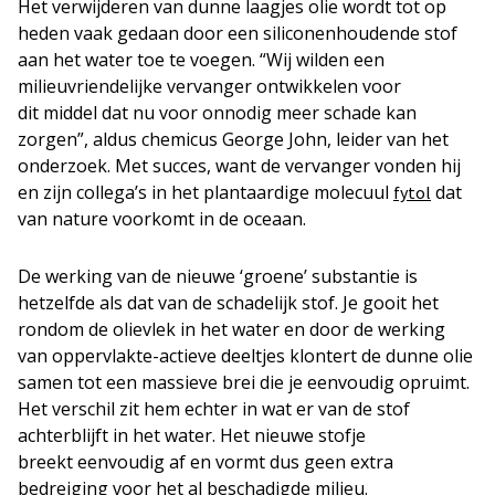
Het verwijderen van dunne laagjes olie wordt tot op
heden vaak gedaan door een siliconenhoudende stof
aan het water toe te voegen. “Wij wilden een
milieuvriendelijke vervanger ontwikkelen voor
dit middel dat nu voor onnodig meer schade kan
zorgen”, aldus chemicus George John, leider van het
onderzoek. Met succes, want de vervanger vonden hij
en zijn collega’s in het plantaardige molecuul
dat
fytol
van nature voorkomt in de oceaan.
De werking van de nieuwe ‘groene’ substantie is
hetzelfde als dat van de schadelijk stof. Je gooit het
rondom de olievlek in het water en door de werking
van oppervlakte-actieve deeltjes klontert de dunne olie
samen tot een massieve brei die je eenvoudig opruimt.
Het verschil zit hem echter in wat er van de stof
achterblijft in het water. Het nieuwe stofje
breekt eenvoudig af en vormt dus geen extra
bedreiging voor het al beschadigde milieu.