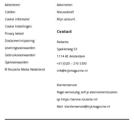
Adverteren
Abonneren
Colofon
Nieuwsbrief
Cookie informatie
Mijn account
Cookie Instellingen
Contact
Privacy beleid
Disclaimer/vrijwaring
Redactie
Leveringsvoorwaarden
Spaklerweg 53
Gebruiksvoorwaarden
1114 AE Amsterdam
Spelvoorwaarden
+31 (0)20 – 210 5300
© Roularta Media Nederland
info@kijkmagazine.nl
Klantenservice
Regel eenvoudig zelf je abonnementszaken
op https://service.roularta.nl/
Mail: klantenservice@kijkmagazine.nl