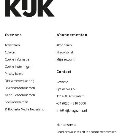
Over ons
Abonnementen
Adverteren
Abonneren
Colofon
Nieuwsbrief
Cookie informatie
Mijn account
Cookie Instellingen
Contact
Privacy beleid
Disclaimer/vrijwaring
Redactie
Leveringsvoorwaarden
Spaklerweg 53
Gebruiksvoorwaarden
1114 AE Amsterdam
Spelvoorwaarden
+31 (0)20 – 210 5300
© Roularta Media Nederland
info@kijkmagazine.nl
Klantenservice
Regel eenvoudig zelf je abonnementszaken