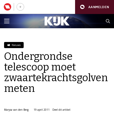
AANMELDEN
Nieuws
Ondergrondse
telescoop moet
zwaartekrachtsgolven
meten
Marysa van den Berg
19 april 2011
Deel dit artikel: