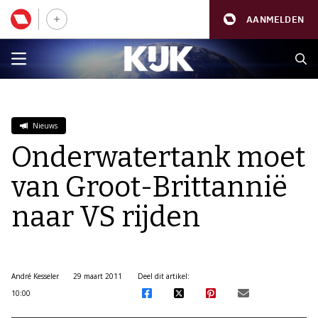
AANMELDEN
Nieuws
Onderwatertank moet
van Groot-Brittannië
naar VS rijden
André Kesseler
29 maart 2011
Deel dit artikel:
10:00