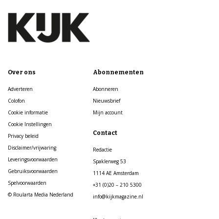
Over ons
Abonnementen
Adverteren
Abonneren
Colofon
Nieuwsbrief
Cookie informatie
Mijn account
Cookie Instellingen
Contact
Privacy beleid
Disclaimer/vrijwaring
Redactie
Leveringsvoorwaarden
Spaklerweg 53
Gebruiksvoorwaarden
1114 AE Amsterdam
Spelvoorwaarden
+31 (0)20 – 210 5300
© Roularta Media Nederland
info@kijkmagazine.nl