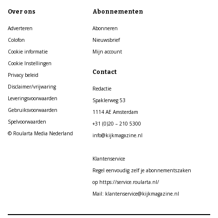
Over ons
Abonnementen
Adverteren
Abonneren
Colofon
Nieuwsbrief
Cookie informatie
Mijn account
Cookie Instellingen
Contact
Privacy beleid
Disclaimer/vrijwaring
Redactie
Leveringsvoorwaarden
Spaklerweg 53
Gebruiksvoorwaarden
1114 AE Amsterdam
Spelvoorwaarden
+31 (0)20 – 210 5300
© Roularta Media Nederland
info@kijkmagazine.nl
Klantenservice
Regel eenvoudig zelf je abonnementszaken
op https://service.roularta.nl/
Mail: klantenservice@kijkmagazine.nl