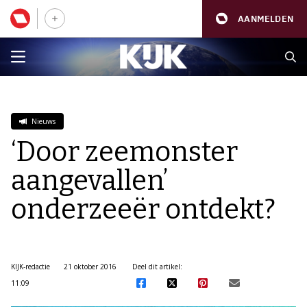
AANMELDEN
Nieuws
‘Door zeemonster
aangevallen’
onderzeeër ontdekt?
KIJK-redactie
21 oktober 2016
Deel dit artikel:
11:09