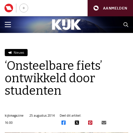
AANMELDEN
Nieuws
‘Onsteelbare fiets’
ontwikkeld door
studenten
kijkmagazine
25 augustus 2014
Deel dit artikel:
16:00