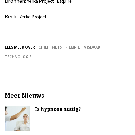
Bronnen:
,
Yerka Project
Esquire
Beeld:
Yerka Project
LEES MEER OVER
CHILI
FIETS
FILMPJE
MISDAAD
TECHNOLOGIE
Meer Nieuws
Is hypnose nuttig?