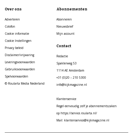
Over ons
Abonnementen
Adverteren
Abonneren
Colofon
Nieuwsbrief
Cookie informatie
Mijn account
Cookie Instellingen
Contact
Privacy beleid
Disclaimer/vrijwaring
Redactie
Leveringsvoorwaarden
Spaklerweg 53
Gebruiksvoorwaarden
1114 AE Amsterdam
Spelvoorwaarden
+31 (0)20 – 210 5300
© Roularta Media Nederland
info@kijkmagazine.nl
Klantenservice
Regel eenvoudig zelf je abonnementszaken
op https://service.roularta.nl/
Mail: klantenservice@kijkmagazine.nl