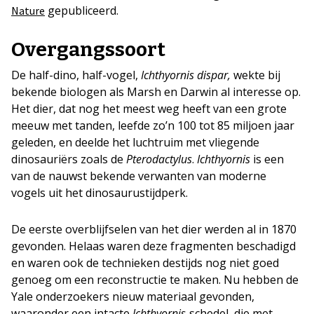
gepubliceerd.
Nature
Overgangssoort
De half-dino, half-vogel,
Ichthyornis dispar,
wekte bij
bekende biologen als Marsh en Darwin al interesse op.
Het dier, dat nog het meest weg heeft van een grote
meeuw met tanden, leefde zo’n 100 tot 85 miljoen jaar
geleden, en deelde het luchtruim met vliegende
dinosauriërs zoals de
Pterodactylus
.
Ichthyornis
is een
van de nauwst bekende verwanten van moderne
vogels uit het dinosaurustijdperk.
De eerste overblijfselen van het dier werden al in 1870
gevonden. Helaas waren deze fragmenten beschadigd
en waren ook de technieken destijds nog niet goed
genoeg om een reconstructie te maken. Nu hebben de
Yale onderzoekers nieuw materiaal gevonden,
waaronder een intacte
Ichthyornis-
schedel, die met