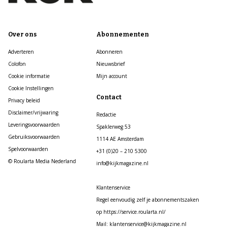
Over ons
Abonnementen
Adverteren
Abonneren
Colofon
Nieuwsbrief
Cookie informatie
Mijn account
Cookie Instellingen
Contact
Privacy beleid
Disclaimer/vrijwaring
Redactie
Leveringsvoorwaarden
Spaklerweg 53
Gebruiksvoorwaarden
1114 AE Amsterdam
Spelvoorwaarden
+31 (0)20 – 210 5300
© Roularta Media Nederland
info@kijkmagazine.nl
Klantenservice
Regel eenvoudig zelf je abonnementszaken
op https://service.roularta.nl/
Mail: klantenservice@kijkmagazine.nl