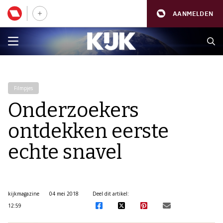
AANMELDEN
Filmpjes
Onderzoekers
ontdekken eerste
echte snavel
kijkmagazine
04 mei 2018
Deel dit artikel:
12:59