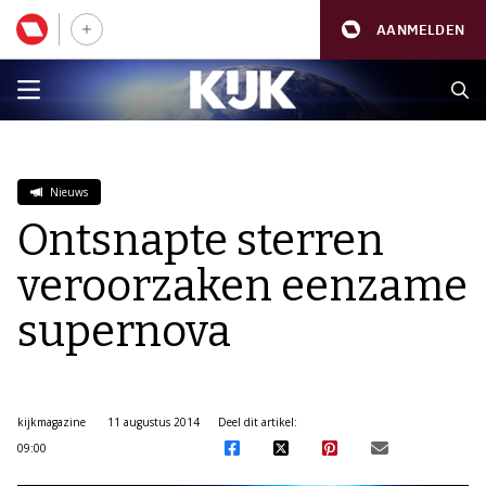
AANMELDEN
Nieuws
Ontsnapte sterren
veroorzaken eenzame
supernova
kijkmagazine
11 augustus 2014
Deel dit artikel:
09:00