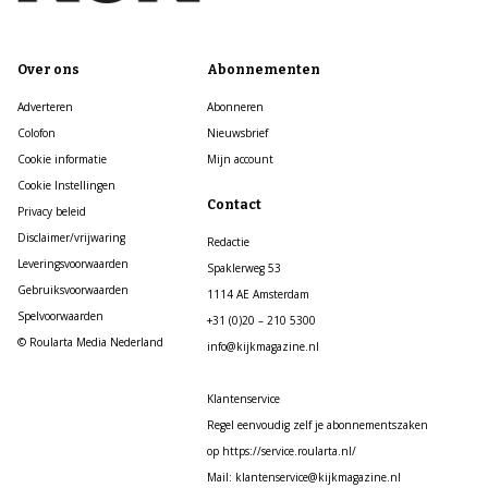
Over ons
Abonnementen
Adverteren
Abonneren
Colofon
Nieuwsbrief
Cookie informatie
Mijn account
Cookie Instellingen
Contact
Privacy beleid
Disclaimer/vrijwaring
Redactie
Leveringsvoorwaarden
Spaklerweg 53
Gebruiksvoorwaarden
1114 AE Amsterdam
Spelvoorwaarden
+31 (0)20 – 210 5300
© Roularta Media Nederland
info@kijkmagazine.nl
Klantenservice
Regel eenvoudig zelf je abonnementszaken
op https://service.roularta.nl/
Mail: klantenservice@kijkmagazine.nl