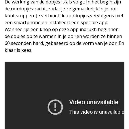
De werking van de dopjes is als volgt. In het begin zijn
de oordopjes zacht, zodat je ze gemakkelijk in je oor
kunt stoppen. Je verbindt de oordopjes vervolgens met
een smartphone en installeert een speciale app.
Wanneer je een knop op deze app indrukt, beginnen
de dopjes op te warmen in je oor en worden ze binnen
60 seconden hard, gebaseerd op de vorm van je oor. En
klaar is kees.