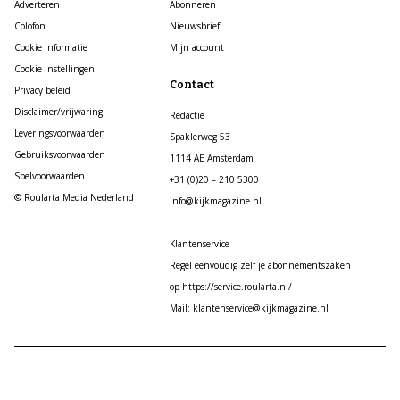
Adverteren
Abonneren
Colofon
Nieuwsbrief
Cookie informatie
Mijn account
Cookie Instellingen
Contact
Privacy beleid
Disclaimer/vrijwaring
Redactie
Leveringsvoorwaarden
Spaklerweg 53
Gebruiksvoorwaarden
1114 AE Amsterdam
Spelvoorwaarden
+31 (0)20 – 210 5300
© Roularta Media Nederland
info@kijkmagazine.nl
Klantenservice
Regel eenvoudig zelf je abonnementszaken
op https://service.roularta.nl/
Mail: klantenservice@kijkmagazine.nl