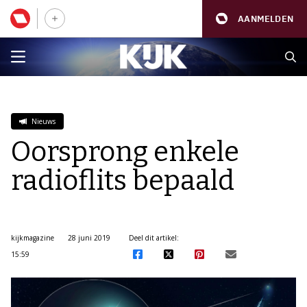
AANMELDEN
Nieuws
Oorsprong enkele
radioflits bepaald
kijkmagazine
28 juni 2019
Deel dit artikel:
15:59