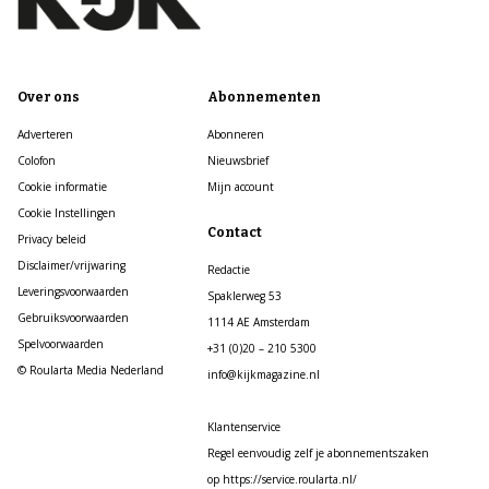
Over ons
Abonnementen
Adverteren
Abonneren
Colofon
Nieuwsbrief
Cookie informatie
Mijn account
Cookie Instellingen
Contact
Privacy beleid
Disclaimer/vrijwaring
Redactie
Leveringsvoorwaarden
Spaklerweg 53
Gebruiksvoorwaarden
1114 AE Amsterdam
Spelvoorwaarden
+31 (0)20 – 210 5300
© Roularta Media Nederland
info@kijkmagazine.nl
Klantenservice
Regel eenvoudig zelf je abonnementszaken
op https://service.roularta.nl/