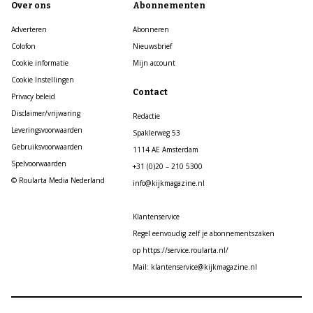
Over ons
Abonnementen
Adverteren
Abonneren
Colofon
Nieuwsbrief
Cookie informatie
Mijn account
Cookie Instellingen
Contact
Privacy beleid
Disclaimer/vrijwaring
Redactie
Leveringsvoorwaarden
Spaklerweg 53
Gebruiksvoorwaarden
1114 AE Amsterdam
Spelvoorwaarden
+31 (0)20 – 210 5300
© Roularta Media Nederland
info@kijkmagazine.nl
Klantenservice
Regel eenvoudig zelf je abonnementszaken
op https://service.roularta.nl/
Mail: klantenservice@kijkmagazine.nl