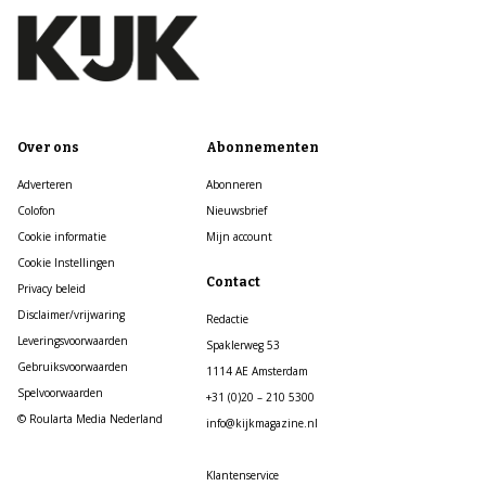
Over ons
Abonnementen
Adverteren
Abonneren
Colofon
Nieuwsbrief
Cookie informatie
Mijn account
Cookie Instellingen
Contact
Privacy beleid
Disclaimer/vrijwaring
Redactie
Leveringsvoorwaarden
Spaklerweg 53
Gebruiksvoorwaarden
1114 AE Amsterdam
Spelvoorwaarden
+31 (0)20 – 210 5300
© Roularta Media Nederland
info@kijkmagazine.nl
Klantenservice