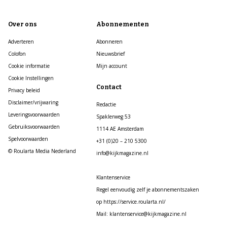
Over ons
Abonnementen
Adverteren
Abonneren
Colofon
Nieuwsbrief
Cookie informatie
Mijn account
Cookie Instellingen
Contact
Privacy beleid
Disclaimer/vrijwaring
Redactie
Leveringsvoorwaarden
Spaklerweg 53
Gebruiksvoorwaarden
1114 AE Amsterdam
Spelvoorwaarden
+31 (0)20 – 210 5300
© Roularta Media Nederland
info@kijkmagazine.nl
Klantenservice
Regel eenvoudig zelf je abonnementszaken
op https://service.roularta.nl/
Mail: klantenservice@kijkmagazine.nl