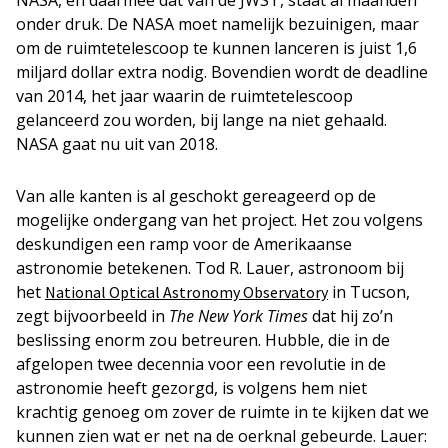
NASA, en daarmee dat van de JWST, staat al maanden
onder druk. De NASA moet namelijk bezuinigen, maar
om de ruimtetelescoop te kunnen lanceren is juist 1,6
miljard dollar extra nodig. Bovendien wordt de deadline
van 2014, het jaar waarin de ruimtetelescoop
gelanceerd zou worden, bij lange na niet gehaald.
NASA gaat nu uit van 2018.
Van alle kanten is al geschokt gereageerd op de
mogelijke ondergang van het project. Het zou volgens
deskundigen een ramp voor de Amerikaanse
astronomie betekenen. Tod R. Lauer, astronoom bij
het
in Tucson,
National Optical Astronomy Observatory
zegt bijvoorbeeld in
The New York Times
dat hij zo’n
beslissing enorm zou betreuren. Hubble, die in de
afgelopen twee decennia voor een revolutie in de
astronomie heeft gezorgd, is volgens hem niet
krachtig genoeg om zover de ruimte in te kijken dat we
kunnen zien wat er net na de oerknal gebeurde. Lauer: