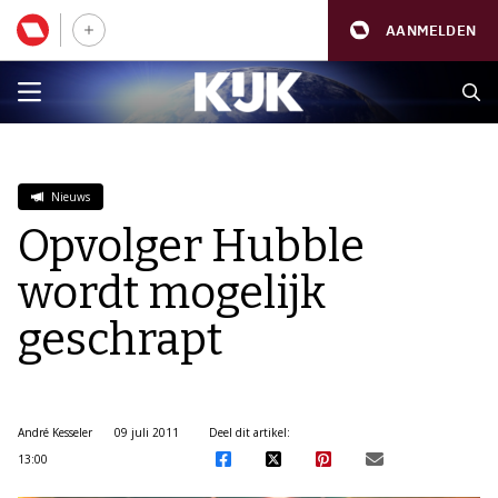
AANMELDEN
Nieuws
Opvolger Hubble
wordt mogelijk
geschrapt
André Kesseler
09 juli 2011
Deel dit artikel:
13:00