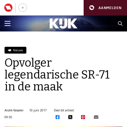
AANMELDEN
Nieuws
Opvolger
legendarische SR-71
in de maak
André Kesseler
10 juni 2017
Deel dit artikel:
09:50