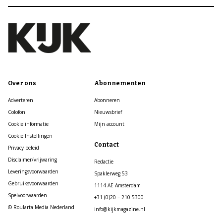
Over ons
Abonnementen
Adverteren
Abonneren
Colofon
Nieuwsbrief
Cookie informatie
Mijn account
Cookie Instellingen
Contact
Privacy beleid
Disclaimer/vrijwaring
Redactie
Leveringsvoorwaarden
Spaklerweg 53
Gebruiksvoorwaarden
1114 AE Amsterdam
Spelvoorwaarden
+31 (0)20 – 210 5300
© Roularta Media Nederland
info@kijkmagazine.nl