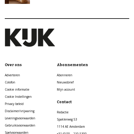
Over ons
Abonnementen
Adverteren
Abonneren
Colofon
Nieuwsbrief
Cookie informatie
Mijn account
Cookie Instellingen
Contact
Privacy beleid
Disclaimer/vrijwaring
Redactie
Leveringsvoorwaarden
Spaklerweg 53
Gebruiksvoorwaarden
1114 AE Amsterdam
Spelvoorwaarden
+31 (0)20 – 210 5300