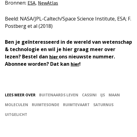
Bronnen:
,
ESA
NewAtlas
Beeld: NASA/JPL-Caltech/Space Science Institute, ESA; F.
Postberg et al (2018)
Ben je geïnteresseerd in de wereld van wetenschap
& technologie en wil je hier graag meer over
lezen? Bestel dan
ons nieuwste nummer.
hier
Abonnee worden? Dat kan
!
hier
LEES MEER OVER
BUITENAARDS LEVEN
CASSINI
IJS
MAAN
MOLECULEN
RUIMTESONDE
RUIMTEVAART
SATURNUS
UITGELICHT