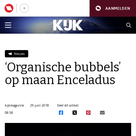
AANMELDEN
Nieuws
‘Organische bubbels’
op maan Enceladus
kijkmagazine
29 juni 2018
Deel dit artikel:
08:58