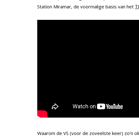
Station Miramar, de voormalige basis van het
T
Waarom de VS (voor de zoveelste keer) zo’n oli