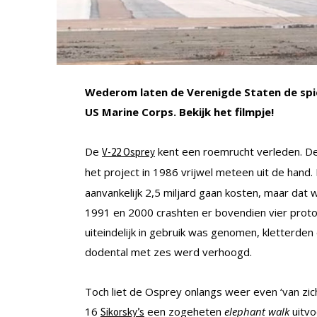
Wederom laten de Verenigde Staten de spier
US Marine Corps. Bekijk het filmpje!
De
kent een roemrucht verleden. De 
V-22 Osprey
het project in 1986 vrijwel meteen uit de hand
aanvankelijk 2,5 miljard gaan kosten, maar dat w
1991 en 2000 crashten er bovendien vier protot
uiteindelijk in gebruik was genomen, kletterden e
dodental met zes werd verhoogd.
Toch liet de Osprey onlangs weer even ‘van zi
16
een zogeheten
elephant walk
uitvo
Sikorsky’s