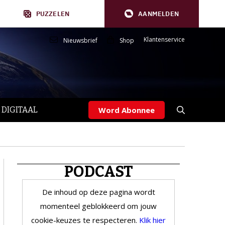
PUZZELEN
AANMELDEN
Klantenservice
Nieuwsbrief
Shop
 DIGITAAL
Word Abonnee
PODCAST
De inhoud op deze pagina wordt
momenteel geblokkeerd om jouw
cookie-keuzes te respecteren.
Klik hier