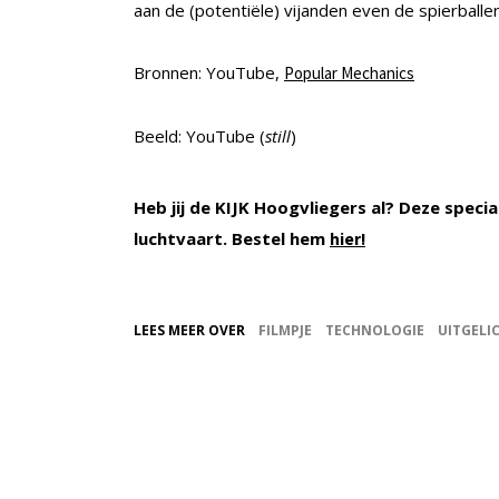
aan de (potentiële) vijanden even de spierballen
Bronnen: YouTube,
Popular Mechanics
Beeld: YouTube (
still
)
Heb jij de KIJK Hoogvliegers al? Deze speci
luchtvaart. Bestel hem
hier!
LEES MEER OVER
FILMPJE
TECHNOLOGIE
UITGELI