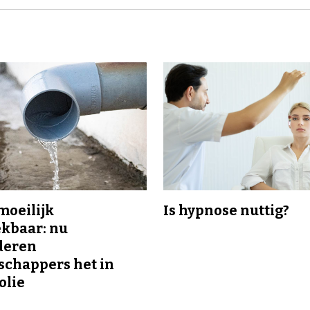
 moeilijk
Is hypnose nuttig?
kbaar: nu
deren
chappers het in
olie