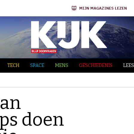
MIJN MAGAZINES LEZEN
TECH
SPACE
MENS
GESCHIEDENIS
LEES
van
ps doen