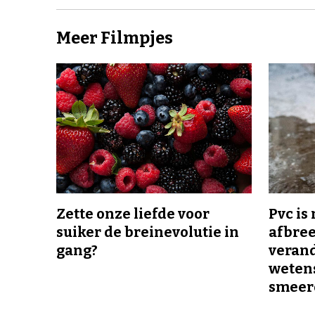
Meer Filmpjes
Zette onze liefde voor
Pvc is
suiker de breinevolutie in
afbree
gang?
veran
wetens
smeer