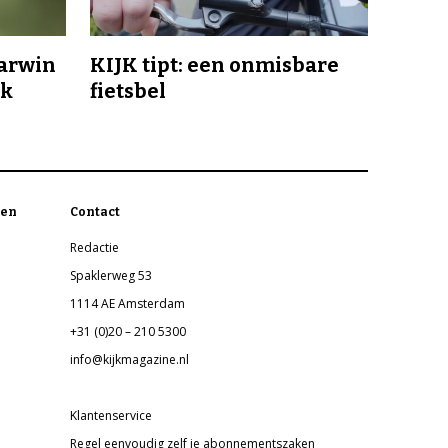
Darwin
KIJK tipt: een onmisbare
jk
fietsbel
en
Contact
Redactie
Spaklerweg 53
1114 AE Amsterdam
+31 (0)20 – 210 5300
info@kijkmagazine.nl
Klantenservice
Regel eenvoudig zelf je abonnementszaken