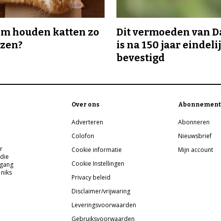
m houden katten zo
Dit vermoeden van 
ozen?
is na 150 jaar eindeli
bevestigd
Over ons
Abonnement
Adverteren
Abonneren
Colofon
Nieuwsbrief
r
Cookie informatie
Mijn account
 die
Cookie Instellingen
pgang
 niks
Privacy beleid
Disclaimer/vrijwaring
Leveringsvoorwaarden
Gebruiksvoorwaarden