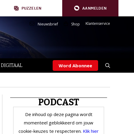
PUZZELEN
AANMELDEN
Klantenservice
Nieuwsbrief
Shop
 DIGITAAL
Word Abonnee
PODCAST
De inhoud op deze pagina wordt
momenteel geblokkeerd om jouw
cookie-keuzes te respecteren.
Klik hier