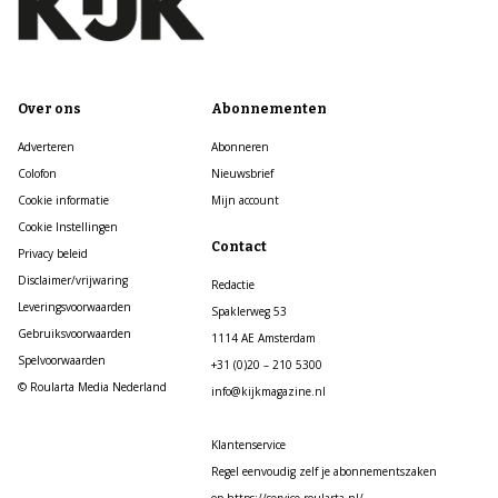
Over ons
Abonnementen
Adverteren
Abonneren
Colofon
Nieuwsbrief
Cookie informatie
Mijn account
Cookie Instellingen
Contact
Privacy beleid
Disclaimer/vrijwaring
Redactie
Leveringsvoorwaarden
Spaklerweg 53
Gebruiksvoorwaarden
1114 AE Amsterdam
Spelvoorwaarden
+31 (0)20 – 210 5300
© Roularta Media Nederland
info@kijkmagazine.nl
Klantenservice
Regel eenvoudig zelf je abonnementszaken