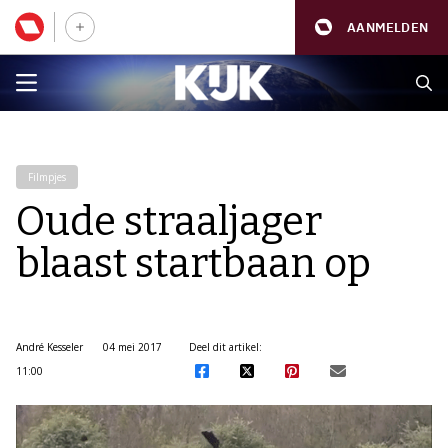
AANMELDEN
Filmpjes
Oude straaljager
blaast startbaan op
André Kesseler
04 mei 2017
Deel dit artikel:
11:00