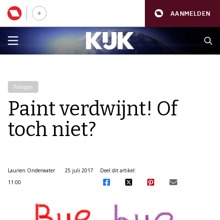
AANMELDEN
Filmpjes
Paint verdwijnt! Of
toch niet?
Laurien Onderwater
25 juli 2017
Deel dit artikel:
11:00