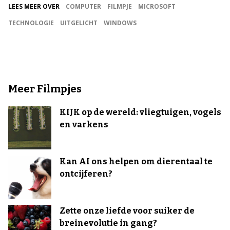
LEES MEER OVER
COMPUTER
FILMPJE
MICROSOFT
TECHNOLOGIE
UITGELICHT
WINDOWS
Meer Filmpjes
KIJK op de wereld: vliegtuigen, vogels
en varkens
Kan AI ons helpen om dierentaal te
ontcijferen?
Zette onze liefde voor suiker de
breinevolutie in gang?