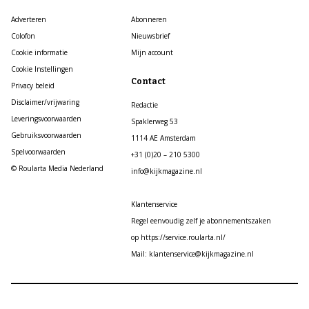
Adverteren
Abonneren
Colofon
Nieuwsbrief
Cookie informatie
Mijn account
Cookie Instellingen
Contact
Privacy beleid
Disclaimer/vrijwaring
Redactie
Leveringsvoorwaarden
Spaklerweg 53
Gebruiksvoorwaarden
1114 AE Amsterdam
Spelvoorwaarden
+31 (0)20 – 210 5300
© Roularta Media Nederland
info@kijkmagazine.nl
Klantenservice
Regel eenvoudig zelf je abonnementszaken
op https://service.roularta.nl/
Mail: klantenservice@kijkmagazine.nl