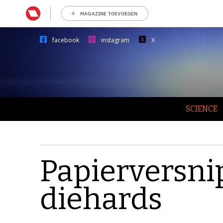
MAGAZINE TOEVOEGEN
facebook
instagram
X
SCIENCE
Papierversni
diehards