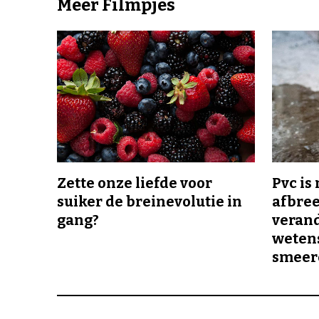
Meer Filmpjes
Zette onze liefde voor
Pvc is
suiker de breinevolutie in
afbree
gang?
veran
wetens
smeer