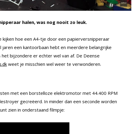
pperaar halen, was nog nooit zo leuk.
te kijken hoe een A4-tje door een papierversnipperaar
al jaren een kantoorbaan hebt en meerdere belangrijke
 het bijzondere er echter wel van af. De Deense
weet je misschien wel weer te verwonderen.
s.dk
usten met een borstelloze elektromotor met 44.400 RPM
erdestroyer gecreëerd. In minder dan een seconde worden
nt zien in onderstaand filmpje: