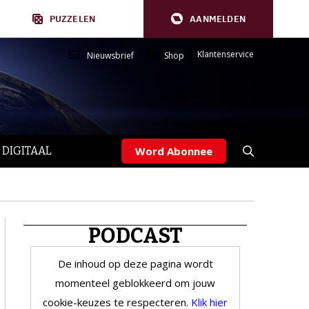
PUZZELEN
AANMELDEN
Klantenservice
Nieuwsbrief
Shop
 DIGITAAL
Word Abonnee
PODCAST
De inhoud op deze pagina wordt
momenteel geblokkeerd om jouw
cookie-keuzes te respecteren.
Klik hier