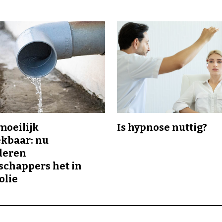
 moeilijk
Is hypnose nuttig?
kbaar: nu
deren
chappers het in
olie