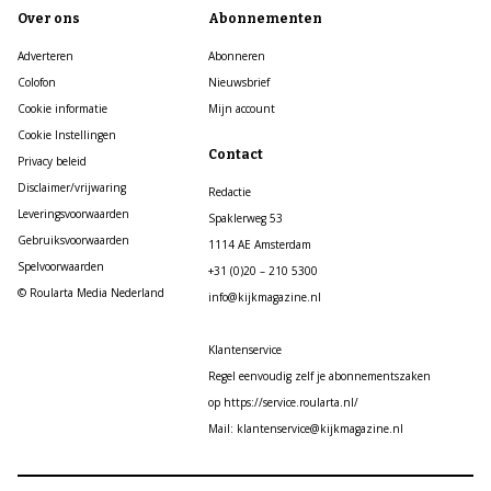
Over ons
Abonnementen
Adverteren
Abonneren
Colofon
Nieuwsbrief
Cookie informatie
Mijn account
Cookie Instellingen
Contact
Privacy beleid
Disclaimer/vrijwaring
Redactie
Leveringsvoorwaarden
Spaklerweg 53
Gebruiksvoorwaarden
1114 AE Amsterdam
Spelvoorwaarden
+31 (0)20 – 210 5300
© Roularta Media Nederland
info@kijkmagazine.nl
Klantenservice
Regel eenvoudig zelf je abonnementszaken
op https://service.roularta.nl/
Mail: klantenservice@kijkmagazine.nl