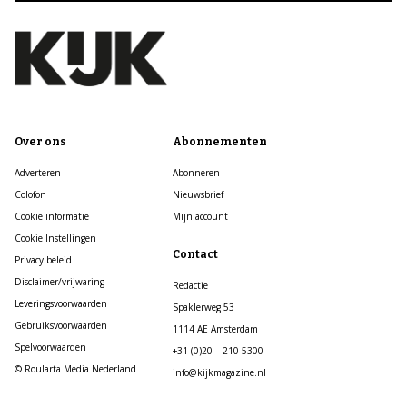
Over ons
Abonnementen
Adverteren
Abonneren
Colofon
Nieuwsbrief
Cookie informatie
Mijn account
Cookie Instellingen
Contact
Privacy beleid
Disclaimer/vrijwaring
Redactie
Leveringsvoorwaarden
Spaklerweg 53
Gebruiksvoorwaarden
1114 AE Amsterdam
Spelvoorwaarden
+31 (0)20 – 210 5300
© Roularta Media Nederland
info@kijkmagazine.nl