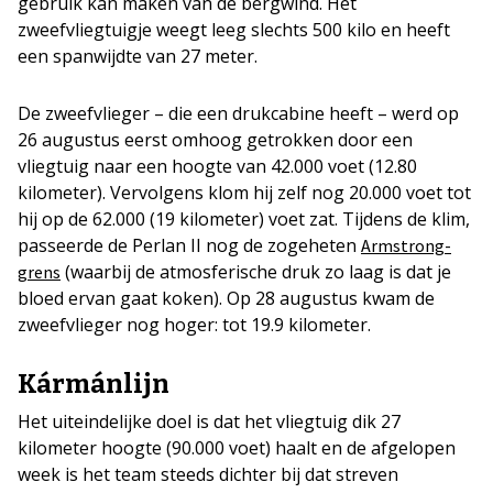
gebruik kan maken van de bergwind. Het
zweefvliegtuigje weegt leeg slechts 500 kilo en heeft
een spanwijdte van 27 meter.
De zweefvlieger – die een drukcabine heeft – werd op
26 augustus eerst omhoog getrokken door een
vliegtuig naar een hoogte van 42.000 voet (12.80
kilometer). Vervolgens klom hij zelf nog 20.000 voet tot
hij op de 62.000 (19 kilometer) voet zat. Tijdens de klim,
passeerde de Perlan II nog de zogeheten
Armstrong-
(waarbij de atmosferische druk zo laag is dat je
grens
bloed ervan gaat koken). Op 28 augustus kwam de
zweefvlieger nog hoger: tot 19.9 kilometer.
Kármánlijn
Het uiteindelijke doel is dat het vliegtuig dik 27
kilometer hoogte (90.000 voet) haalt en de afgelopen
week is het team steeds dichter bij dat streven