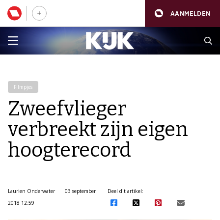
AANMELDEN
Filmpjes
Zweefvlieger
verbreekt zijn eigen
hoogterecord
Laurien Onderwater
03 september
Deel dit artikel:
2018 12:59