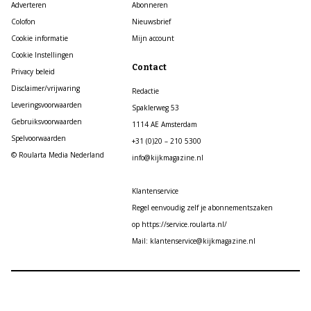
Adverteren
Abonneren
Colofon
Nieuwsbrief
Cookie informatie
Mijn account
Cookie Instellingen
Contact
Privacy beleid
Disclaimer/vrijwaring
Redactie
Leveringsvoorwaarden
Spaklerweg 53
Gebruiksvoorwaarden
1114 AE Amsterdam
Spelvoorwaarden
+31 (0)20 – 210 5300
© Roularta Media Nederland
info@kijkmagazine.nl
Klantenservice
Regel eenvoudig zelf je abonnementszaken
op https://service.roularta.nl/
Mail: klantenservice@kijkmagazine.nl