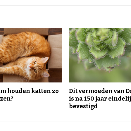
m houden katten zo
Dit vermoeden van 
ozen?
is na 150 jaar eindeli
bevestigd