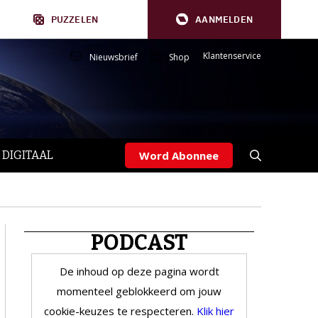
PUZZELEN
AANMELDEN
Klantenservice
Nieuwsbrief
Shop
 DIGITAAL
Word Abonnee
PODCAST
De inhoud op deze pagina wordt
momenteel geblokkeerd om jouw
cookie-keuzes te respecteren.
Klik hier