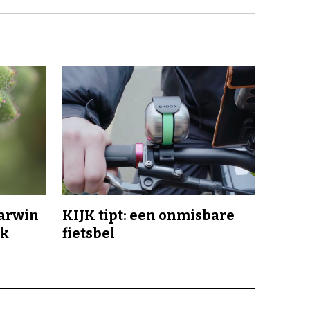
Darwin
KIJK tipt: een onmisbare
jk
fietsbel