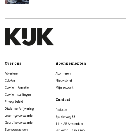
Over ons
Abonnementen
Adverteren
Abonneren
Colofon
Nieuwsbrief
Cookie informatie
Mijn account
Cookie Instellingen
Contact
Privacy beleid
Disclaimer/vrijwaring
Redactie
Leveringsvoorwaarden
Spaklerweg 53
Gebruiksvoorwaarden
1114 AE Amsterdam
Spelvoorwaarden
+31 (0)20 – 210 5300