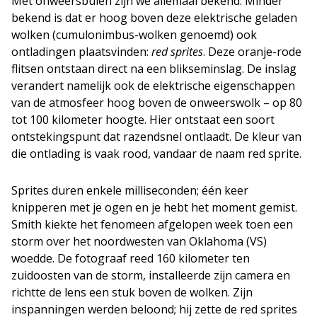
Met onweersbuien zijn we allemaal bekend. Minder
bekend is dat er hoog boven deze elektrische geladen
wolken (cumulonimbus-wolken genoemd) ook
ontladingen plaatsvinden:
red sprites
. Deze oranje-rode
flitsen ontstaan direct na een blikseminslag. De inslag
verandert namelijk ook de elektrische eigenschappen
van de atmosfeer hoog boven de onweerswolk – op 80
tot 100 kilometer hoogte. Hier ontstaat een soort
ontstekingspunt dat razendsnel ontlaadt. De kleur van
die ontlading is vaak rood, vandaar de naam red sprite.
Sprites duren enkele milliseconden; één keer
knipperen met je ogen en je hebt het moment gemist.
Smith kiekte het fenomeen afgelopen week toen een
storm over het noordwesten van Oklahoma (VS)
woedde. De fotograaf reed 160 kilometer ten
zuidoosten van de storm, installeerde zijn camera en
richtte de lens een stuk boven de wolken. Zijn
inspanningen werden beloond; hij zette de red sprites