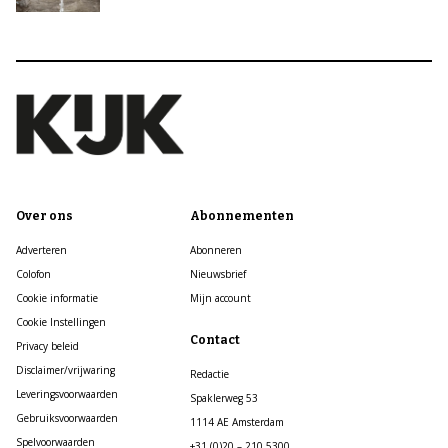
Over ons
Abonnementen
Adverteren
Abonneren
Colofon
Nieuwsbrief
Cookie informatie
Mijn account
Cookie Instellingen
Contact
Privacy beleid
Disclaimer/vrijwaring
Redactie
Leveringsvoorwaarden
Spaklerweg 53
Gebruiksvoorwaarden
1114 AE Amsterdam
Spelvoorwaarden
+31 (0)20 – 210 5300