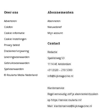
Over ons
Abonnementen
Adverteren
Abonneren
Colofon
Nieuwsbrief
Cookie informatie
Mijn account
Cookie Instellingen
Contact
Privacy beleid
Disclaimer/vrijwaring
Redactie
Leveringsvoorwaarden
Spaklerweg 53
Gebruiksvoorwaarden
1114 AE Amsterdam
Spelvoorwaarden
+31 (0)20 – 210 5300
© Roularta Media Nederland
info@kijkmagazine.nl
Klantenservice
Regel eenvoudig zelf je abonnementszaken
op https://service.roularta.nl/
Mail: klantenservice@kijkmagazine.nl