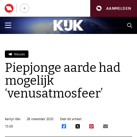
AANMELDEN
Nieuws
Piepjonge aarde had
mogelijk
‘venusatmosfeer’
Karlijn Klei
28 november 2020
Deel dit artikel:
15:00