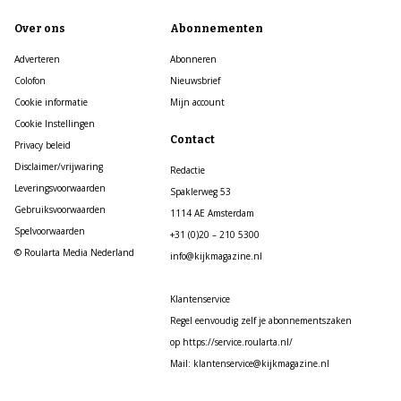
Over ons
Abonnementen
Adverteren
Abonneren
Colofon
Nieuwsbrief
Cookie informatie
Mijn account
Cookie Instellingen
Contact
Privacy beleid
Disclaimer/vrijwaring
Redactie
Leveringsvoorwaarden
Spaklerweg 53
Gebruiksvoorwaarden
1114 AE Amsterdam
Spelvoorwaarden
+31 (0)20 – 210 5300
© Roularta Media Nederland
info@kijkmagazine.nl
Klantenservice
Regel eenvoudig zelf je abonnementszaken
op https://service.roularta.nl/
Mail: klantenservice@kijkmagazine.nl