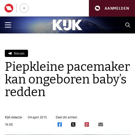
AANMELDEN
Nieuws
Piepkleine pacemaker
kan ongeboren baby’s
redden
KIJK-redactie
04 april 2015
Deel dit artikel:
16:00