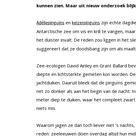
kunnen zien. Maar uit nieuw onderzoek blijk
en
zijn echte dagdie
Adéliepinguïns
keizerpinguïns
Antarctische zee om vis en krill te vangen, maar
het duister invalt. De reden zou liggen in het s
suggereert dat ze doodsbang zijn om als maalti
Zee-ecologen David Ainley en Grant Ballard be
diepte en lichtsterkte gemeten kon worden. D
jachtduiken. Daaruit bleek dat de pinguïns gemi
net zo donker als aan het begin van de nacht. 
meter diep te duiken, waar het compleet zwart
niets mis.
Waarom jagen ze dan toch liever niet ’s nachts, 
reden: zeeleeuwen doen overdag altijd hun midd