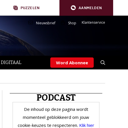
PUZZELEN
AANMELDEN
Klantenservice
Nieuwsbrief
Shop
 DIGITAAL
Word Abonnee
PODCAST
De inhoud op deze pagina wordt
momenteel geblokkeerd om jouw
cookie-keuzes te respecteren.
Klik hier